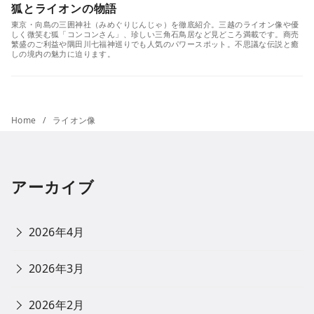
狐とライオンの物語
東京・向島の三囲神社（みめぐりじんじゃ）を徹底紹介。三越のライオン像や優
しく微笑む狐「コンコンさん」、珍しい三角石鳥居など見どころ満載です。商売
繁盛のご利益や隅田川七福神巡りでも人気のパワースポット。不思議な伝説と癒
しの境内の魅力に迫ります。
Home
ライオン像
アーカイブ
2026年4月
2026年3月
2026年2月