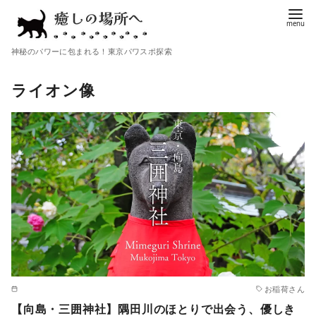
コ
ン
テ
神秘のパワーに包まれる！東京パワスポ探索
ン
ツ
ライオン像
へ
移
動
お稲荷さん
【向島・三囲神社】隅田川のほとりで出会う、優しき