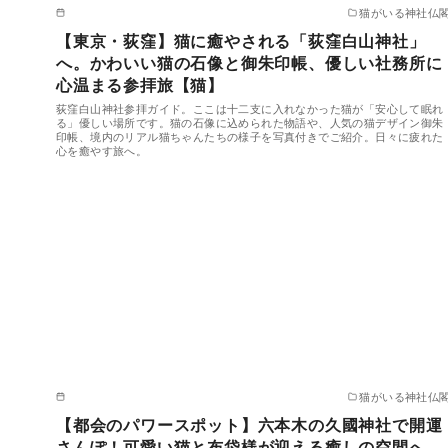
猫がいる神社仏
【東京・荻窪】猫に癒やされる「荻窪白山神社」
へ。かわいい猫の石像と御朱印帳、優しい社務所に
心温まる参拝旅【猫】
荻窪白山神社参拝ガイド。ここは十二支に入れなかった猫が「安心して眠れ
る」優しい場所です。猫の石像に込められた物語や、人気の猫デザイン御朱
印帳、境内のリアル猫ちゃんたちの様子を写真付きでご紹介。日々に疲れた
心を癒やす旅へ。
猫がいる神社仏
【都会のパワースポット】六本木の久國神社で開運
さんぽ！可愛い猫と布袋様が迎える癒しの空間へ