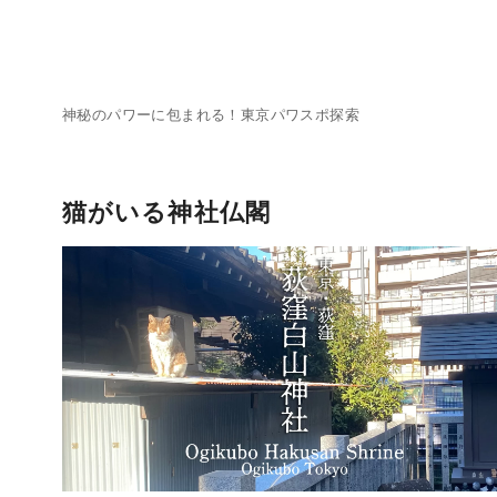
コ
ン
テ
ン
神秘のパワーに包まれる！東京パワスポ探索
ツ
へ
移
猫がいる神社仏閣
動