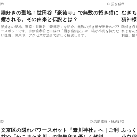
閣
招き猫
猫好きの聖地！世田谷「豪徳寺」で無数の招き猫に
むぎち
癒される。その由来と伝説とは？
猫神様
猫好きの聖地、東京・世田谷「豪徳寺」を紹介。無数の招き猫が圧巻のパワ
猫好き必
ースポットです。井伊直孝公と白猫の「招き猫伝説」や、猫が小判を持たな
れません
い理由、御朱印、アクセス方法まで詳しく解説します。
利益、猫
閣
恋愛成就・縁結び
文京区の隠れパワースポット『簸川神社』へ｜ご利
ふっく
益や「ねこまた氷川」の御朱印を優しく解説
小白稲