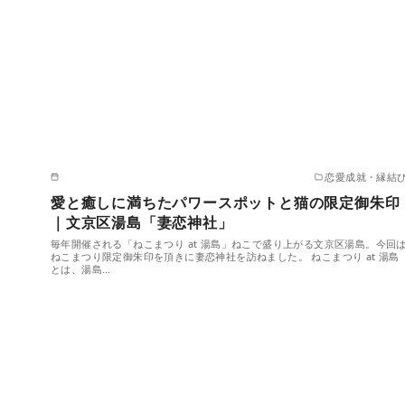
恋愛成就・縁結
愛と癒しに満ちたパワースポットと猫の限定御朱印
｜文京区湯島「妻恋神社」
毎年開催される「ねこまつり at 湯島」ねこで盛り上がる文京区湯島。今回
ねこまつり限定御朱印を頂きに妻恋神社を訪ねました。 ねこまつり at 湯島
とは、湯島…