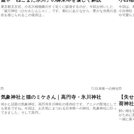
東京都文京区、小石川植物園のすぐ近くに鎮座するのが、今回お伺いした
今回は、
「簸川神社（ひかわじんじゃ）」です。都心にありながら、豊かな自然の息
小白神社
吹を感じられるこの場所は…
や可愛ら
運
日本唯一の神社
気象神社と猫のミケさん｜高円寺・氷川神社
【失せ
荷神社
何かと話題の気象神社。高円寺氷川神社の境内社です。アニメの聖地として
も有名ですね。今回は、お天気にまつわる日本唯一の神社、気象神社に行っ
飼い猫を
てきました。そして高円…
がために
一緒に暮