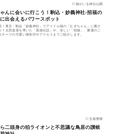
猫がいる神社仏閣
ゃんに会いに行こう！駒込・妙義神社-招福の
に出会えるパワースポット
見！東京・駒込「妙義神社」でアイドル猫の「むぎちゃん」に癒さ
か？太田道灌を導いた「黒猫伝説」や、珍しい「狛猫」、勝運のご
モチーフの可愛い御朱印やアクセスまでご紹介します。
五穀豊穣
ら二頭身の狛ライオンと不思議な鳥居の讃岐
荷神社