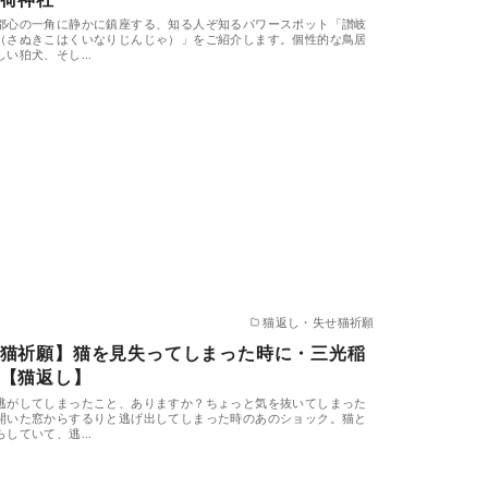
都心の一角に静かに鎮座する、知る人ぞ知るパワースポット「讃岐
（さぬきこはくいなりじんじゃ）」をご紹介します。個性的な鳥居
しい狛犬、そし…
猫返し・失せ猫祈願
猫祈願】猫を見失ってしまった時に・三光稲
【猫返し】
逃がしてしまったこと、ありますか？ちょっと気を抜いてしまった
開いた窓からするりと逃げ出してしまった時のあのショック。猫と
らしていて、逃…