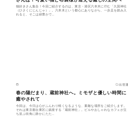
猫好きさん集合！今回ご紹介するのは、東京・港区六本木に佇む「久国神社
（ひさくにじんじゃ）」。六本木という都心にありながら、一歩足を踏み入
れると、そこは緑豊かで…
出世
春の陽だまり、蔵前神社へ。ミモザと優しい時間に
癒やされて
今回は、今日は心がふんわり軽くなるような、素敵な場所をご紹介します。
それは東京都台東区に鎮座する「蔵前神社」。ビルやおしゃれなカフェが立
ち並ぶ街角に静かにたた…