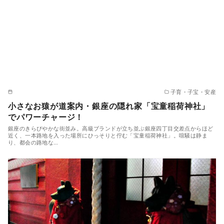
子育・子宝・安産
小さなお猿が道案内・銀座の隠れ家「宝童稲荷神社」
でパワーチャージ！
銀座のきらびやかな街並み。高級ブランドが立ち並ぶ銀座四丁目交差点からほど
近く、一本路地を入った場所にひっそりと佇む「宝童稲荷神社」。喧騒は静ま
り、都会の路地な…