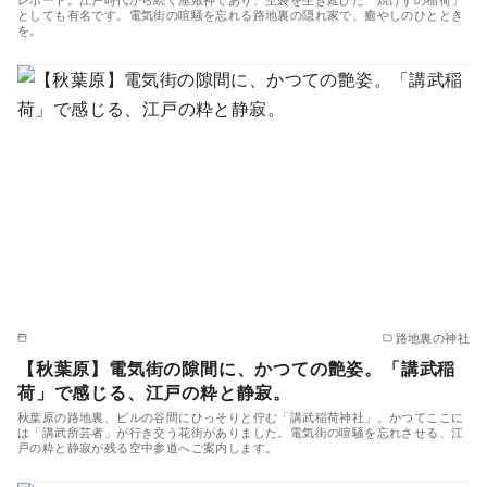
としても有名です。電気街の喧騒を忘れる路地裏の隠れ家で、癒やしのひととき
を。
路地裏の神社
【秋葉原】電気街の隙間に、かつての艶姿。「講武稲
荷」で感じる、江戸の粋と静寂。
秋葉原の路地裏、ビルの谷間にひっそりと佇む「講武稲荷神社」。かつてここに
は「講武所芸者」が行き交う花街がありました。電気街の喧騒を忘れさせる、江
戸の粋と静寂が残る空中参道へご案内します。