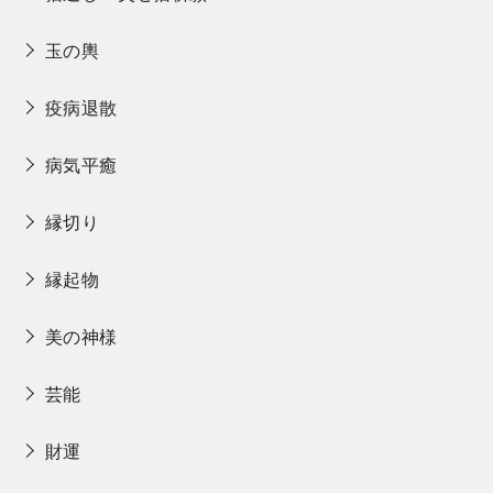
玉の輿
疫病退散
病気平癒
縁切り
縁起物
美の神様
芸能
財運