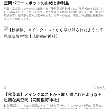
空間パワースポットの由緒と御利益
渋谷・道玄坂のホテル街に鎮座する「千代田稲荷神社」は、江戸城から勧請され
た由緒あるパワースポットです。商売繁盛や災難除けの御利益で知られ、都会の
喧騒を忘れる静寂な空間が広がります。御祭神や歴史、現地の不思議な雰囲気を
詳しくご紹介します。
御朱印
【秋葉原】メインクエストから取り残されたような不
思議な異空間【花房稲荷神社】
秋葉原駅近く、ビルの隙間にある「花房稲荷神社」への行き方と現地の雰囲気を
レポート。江戸時代から続く屋敷神であり、空襲を生き延びた「焼けずの稲荷」