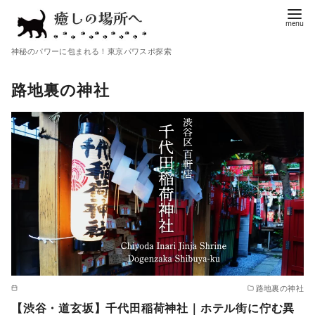
コ
ン
テ
神秘のパワーに包まれる！東京パワスポ探索
ン
ツ
路地裏の神社
へ
移
動
路地裏の神社
【渋谷・道玄坂】千代田稲荷神社｜ホテル街に佇む異