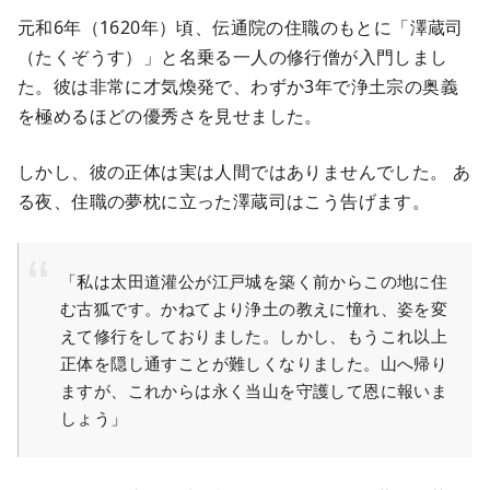
元和6年（1620年）頃、伝通院の住職のもとに「澤蔵司
（たくぞうす）」と名乗る一人の修行僧が入門しまし
た。彼は非常に才気煥発で、わずか3年で浄土宗の奥義
を極めるほどの優秀さを見せました。
しかし、彼の正体は実は人間ではありませんでした。 あ
る夜、住職の夢枕に立った澤蔵司はこう告げます。
「私は太田道灌公が江戸城を築く前からこの地に住
む古狐です。かねてより浄土の教えに憧れ、姿を変
えて修行をしておりました。しかし、もうこれ以上
正体を隠し通すことが難しくなりました。山へ帰り
ますが、これからは永く当山を守護して恩に報いま
しょう」