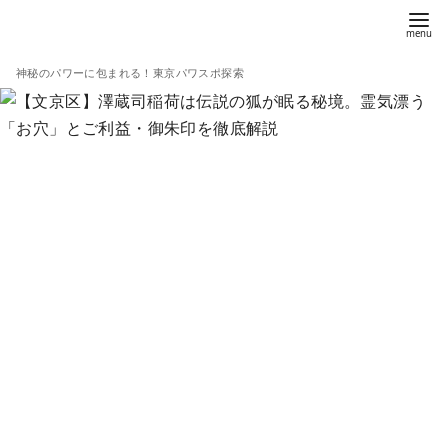
コ
ン
テ
神秘のパワーに包まれる！東京パワスポ探索
ン
ツ
へ
移
動