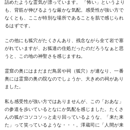
詰めたような霊気が漂っています。 「怖い」というより
も、背筋が伸びるような厳かな気配。感受性が強い方で
なくとも、ここが特別な場所であることを肌で感じられ
るはずです。
この他にも狐穴がたくさんあり、残念ながら全て岩で塞
がれていますが、お狐達の住処だったのだろうなぁと思
うと、この地の神聖さを感じますね。
霊窟の奥にはまだまだ鳥居や祠（狐穴）が連なり、一番
奥には霊窟の奥の院なのでしょうか、大きめの祠があり
ました。
私も感受性が強い方ではありませんが、この「おあな」
の参道を歩いているとなにか気配を感じました。たくさ
んの狐がコソコソっと走り回っているような、「来た来
た」って笑っているような・・・。澤蔵司に「人間が来