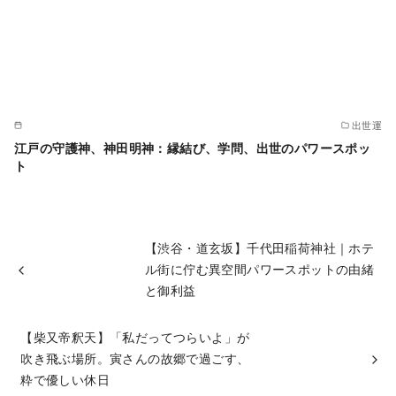
出世運
江戸の守護神、神田明神：縁結び、学問、出世のパワースポッ
ト
【渋谷・道玄坂】千代田稲荷神社｜ホテ
ル街に佇む異空間パワースポットの由緒
と御利益
【柴又帝釈天】「私だってつらいよ」が
吹き飛ぶ場所。寅さんの故郷で過ごす、
粋で優しい休日