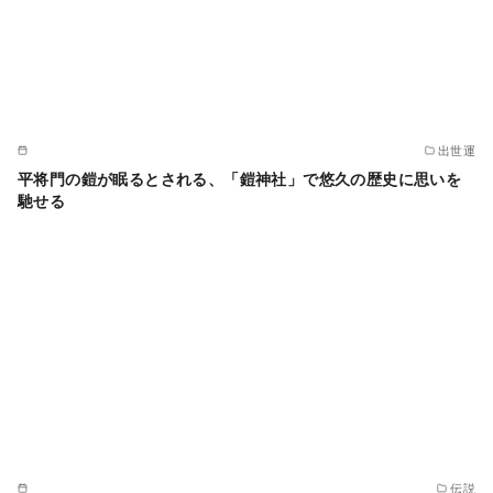
出世運
平将門の鎧が眠るとされる、「鎧神社」で悠久の歴史に思いを
馳せる
伝説