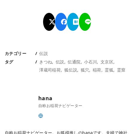
カテゴリー
伝説
タグ
きつね
伝説
伝通院
小石川
文京区
澤蔵司稲荷
狐伝説
狐穴
稲荷
霊狐
霊窟
hana
自称お稲荷ナビゲーター
自称お稲荷ナビゲーター。お狐様推しのhanaです。夫婦で神社