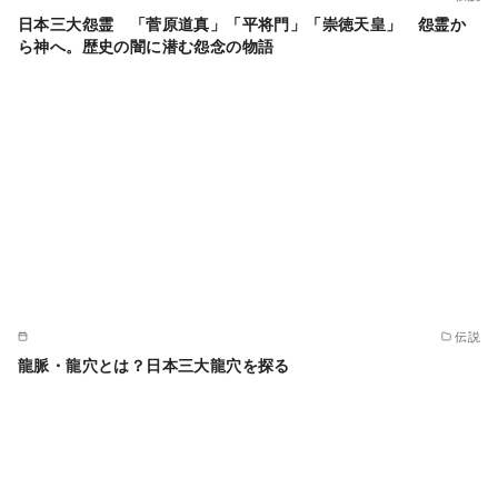
日本三大怨霊 「菅原道真」「平将門」「崇徳天皇」 怨霊か
ら神へ。歴史の闇に潜む怨念の物語
伝説
龍脈・龍穴とは？日本三大龍穴を探る