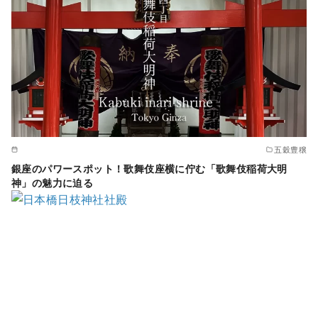
五穀豊穣
銀座のパワースポット！歌舞伎座横に佇む「歌舞伎稲荷大明
神」の魅力に迫る