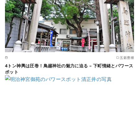
五穀豊穣
4トン神輿は圧巻！鳥越神社の魅力に迫る – 下町情緒とパワース
ポット