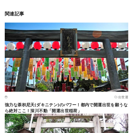
関連記事
出世運
強力な荼枳尼天(ダキニテン)のパワー！都内で開運出世を願うな
ら絶対ここ！深川不動「開運出世稲荷」