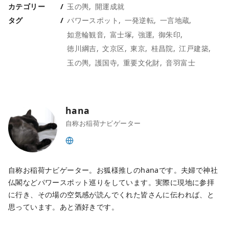
カテゴリー
玉の輿
開運成就
タグ
パワースポット
一発逆転
一言地蔵
如意輪観音
富士塚
強運
御朱印
徳川綱吉
文京区
東京
桂昌院
江戸建築
玉の輿
護国寺
重要文化財
音羽富士
hana
自称お稲荷ナビゲーター
自称お稲荷ナビゲーター。お狐様推しのhanaです。夫婦で神社
仏閣などパワースポット巡りをしています。実際に現地に参拝
に行き、その場の空気感が読んでくれた皆さんに伝われば、と
思っています。あと酒好きです。