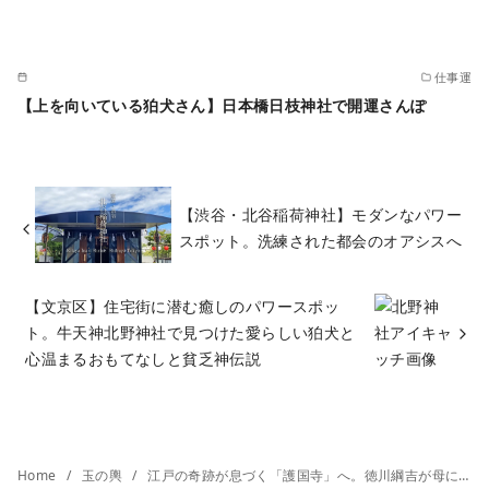
仕事運
【上を向いている狛犬さん】日本橋日枝神社で開運さんぽ
【渋谷・北谷稲荷神社】モダンなパワー
スポット。洗練された都会のオアシスへ
【文京区】住宅街に潜む癒しのパワースポッ
ト。牛天神北野神社で見つけた愛らしい狛犬と
心温まるおもてなしと貧乏神伝説
Home
玉の輿
江戸の奇跡が息づく「護国寺」へ。徳川綱吉が母に捧げた祈りと、一言地蔵に託す願い。