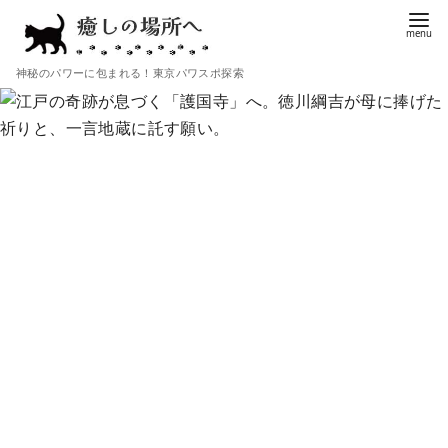
コ
ン
テ
神秘のパワーに包まれる！東京パワスポ探索
ン
ツ
へ
移
動