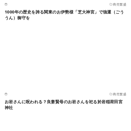
商売繁盛
1000年の歴史を誇る関東のお伊勢様「芝大神宮」で強運（ごう
うん）御守を
商売繁盛
お岩さんに呪われる？良妻賢母のお岩さんを祀る於岩稲荷田宮
神社