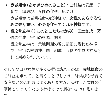
赤城姫命 (あかぎひめのみこと)
：ご利益は安産、子
育て、縁結び、女性の守護、厄除け
赤城姫命は岩筒雄命の妃神様で、
女性のあらゆる悩
みに寄り添い、心身を守ってくれる神様
です。
國之常立神 (くにのとこたちのかみ)
：国土創成、万
物の生成、宇宙の根源、開運
國之常立神は、天地開闢の際に最初に現れた神様
で、宇宙の根源神、国土創成、万物の生成の神様と
して崇められています。
そしてやはり女性が多く参拝に訪れるのは、
赤城姫命
の
ご利益を求めて、と言うことでしょう。縁結びや子育て
安産などのご利益はよくありますが、参拝した女性の守
護神となってくださる神様はそう居ないように思いま
す。