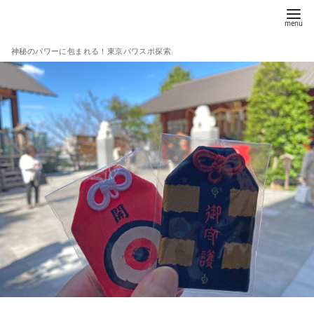
コ
ン
テ
神秘のパワーに包まれる！東京パワスポ探索
ン
ツ
へ
移
動