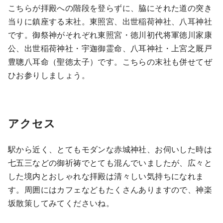
こちらが拝殿への階段を登らずに、脇にそれた道の突き
当りに鎮座する末社。東照宮、出世稲荷神社、八耳神社
です。御祭神がそれぞれ東照宮・徳川初代将軍徳川家康
公、出世稲荷神社・宇迦御霊命、八耳神社・上宮之厩戸
豊聰八耳命（聖徳太子）です。こちらの末社も併せてぜ
ひお参りしましょう。
アクセス
駅から近く、とてもモダンな赤城神社、お伺いした時は
七五三などの御祈祷でとても混んでいましたが、広々と
した境内とおしゃれな拝殿は清々しい気持ちになれま
す。周囲にはカフェなどもたくさんありますので、神楽
坂散策してみてくださいね。