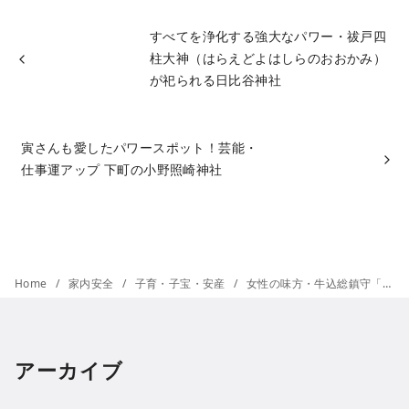
すべてを浄化する強大なパワー・祓戸四
柱大神（はらえどよはしらのおおかみ）
が祀られる日比谷神社
寅さんも愛したパワースポット！芸能・
仕事運アップ 下町の小野照崎神社
Home
家内安全
子育・子宝・安産
女性の味方・牛込総鎮守「赤城神社」目玉おやじと鬼太郎御守
アーカイブ