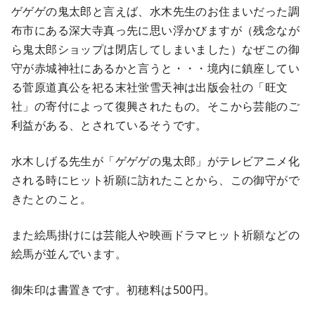
ゲゲゲの鬼太郎と言えば、水木先生のお住まいだった調
布市にある深大寺真っ先に思い浮かびますが（残念なが
ら鬼太郎ショップは閉店してしまいました）なぜこの御
守が赤城神社にあるかと言うと・・・境内に鎮座してい
る菅原道真公を祀る末社蛍雪天神は出版会社の「旺文
社」の寄付によって復興されたもの。そこから芸能のご
利益がある、とされているそうです。
水木しげる先生が「ゲゲゲの鬼太郎」がテレビアニメ化
される時にヒット祈願に訪れたことから、この御守がで
きたとのこと。
また絵馬掛けには芸能人や映画ドラマヒット祈願などの
絵馬が並んでいます。
御朱印は書置きです。初穂料は500円。