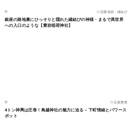
恋愛成就・縁結び
銀座の路地裏にひっそりと隠れた縁結びの神様・まるで異世界
への入口のような【豊岩稲荷神社】
五穀豊穣
4トン神輿は圧巻！鳥越神社の魅力に迫る – 下町情緒とパワース
ポット