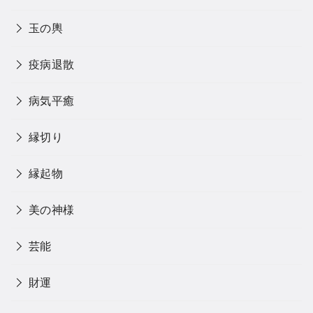
玉の輿
疫病退散
病気平癒
縁切り
縁起物
美の神様
芸能
財運