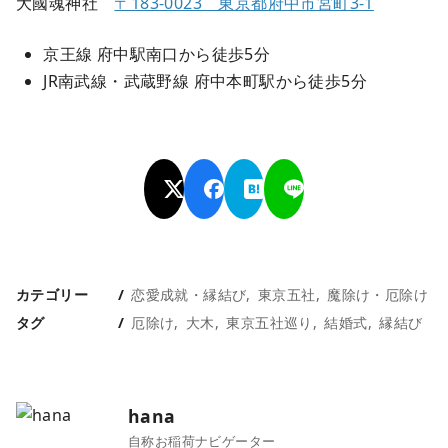
大國魂神社
〒183-0023 東京都府中市宮町3-1
京王線 府中駅南口から徒歩5分
JR南武線・武蔵野線 府中本町駅から徒歩5分
カテゴリー
恋愛成就・縁結び
東京五社
魔除け・厄除け
タグ
厄除け
大木
東京五社巡り
結婚式
縁結び
hana
自称お稲荷ナビゲーター