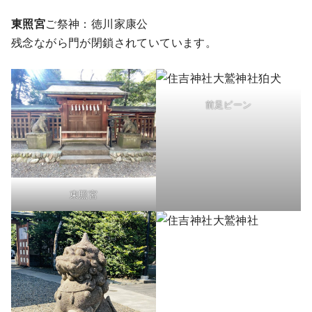
東照宮
ご祭神：徳川家康公
残念ながら門が閉鎖されていています。
前足ピーン
東照宮