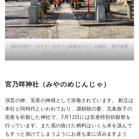
旧町内神戸（ゴウド）の方々に崇敬されている神社。 神戸稲荷
神社とも称されるそうです。
宮乃咩神社（みやのめじんじゃ）
演芸の神、安産の神様として崇敬されています。 創立は
本社と同時代といわれており、源頼朝の妻、北条政子の
安産を祈願した神社で、7月12日には安産特別祈願祭を
行っています。また底の抜けた柄杓はいくら水を汲んで
もすっと抜けてしまうようにお産も楽に済みますよう