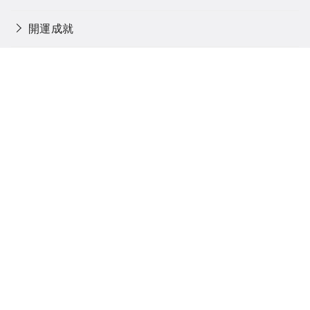
開運成就
閻魔大王
馬
魂に触れる旅
魔除け・厄除け
Home
Blog
Privacy policy
「癒しの場所へ」とは
Contact
Sitemap