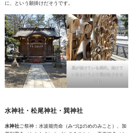
に、という願掛けだそうです。
底が抜けている柄杓。抜けて
いるというより底がありませ
んね
水神社・松尾神社・巽神社
水神社
ご祭神：水波能売命（みづはのめのみこと）、加