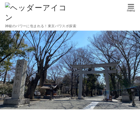
コ
ン
テ
神秘のパワーに包まれる！東京パワスポ探索
ン
ツ
へ
移
動