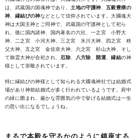
は、武蔵国の国魂神であり、
土地の守護神
、
五穀豊穣の
神
、
縁結びの神
などとして信仰されています。大國魂大
神は大国主神とご同神で、武蔵国の守護神として祀ら
れ、後に国内諸神、国内著名の六社、一之宮 小野大
神、二之宮 小河大神、三之宮 氷川大神、四之宮 秩
父大神、五之宮 金佐奈大神、六之宮 杉山大神、そし
て御霊大神が合祀され、
厄除
、
八方除
、
開運
、
縁結
の神
様として崇敬されています。
特に縁結びの神様として知られる大國魂神社では結婚式
場があり神前結婚式が多く行われているようです。府中
の緑に囲まれ、厳かな雰囲気の中で挙げる結婚式は一生
の思い出になるでしょうね。
まるで本殿を守るかのように鎮座する