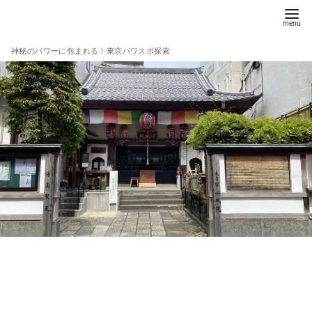
コ
ン
テ
神秘のパワーに包まれる！東京パワスポ探索
ン
ツ
へ
移
動