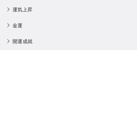
運気上昇
金運
開運成就
閻魔大王
馬
魂に触れる旅
魔除け・厄除け
Home
Blog
Privacy policy
「癒しの場所へ」とは
Contact