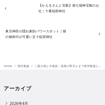
【かえるさんと宝船】港七福神宝船のお
社｜十番稲荷神社
東京神田の隠れ家的パワースポット｜猫
の御朱印が可愛い五十稲荷神社
Home
商売繁盛
二股大根と巾着袋・湯島の聖天さまで商売繁盛と子孫繁栄、柳の井で美髪のご利益｜天台宗心城院（湯島聖天）
アーカイブ
2026年4月