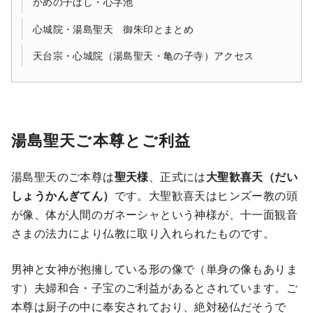
かめの子はし・心字池
心城院・湯島聖天 御朱印とまとめ
天台宗・心城院（湯島聖天・亀の子寺）アクセス
湯島聖天ご本尊とご利益
湯島聖天のご本尊は
聖天様
、正式には
大聖歓喜天（だい
しょうかんぎてん）
です。大聖歓喜天はヒンズー教の頭
が像、体が人間のガネーシャという神様が、十一面観音
さまの法力により仏教に取り入れられたものです。
男神と女神が抱擁している形の像で（単身の像もありま
す）夫婦和合・子宝のご利益があるとされています。ご
本尊は厨子の中に奉安されており、絶対秘仏だそうで