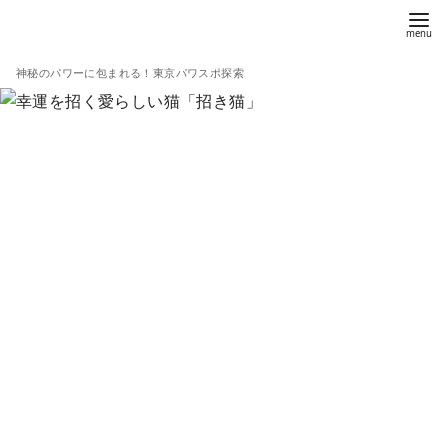
コ
ン
テ
神秘のパワーに包まれる！東京パワスポ探索
ン
ツ
へ
移
動