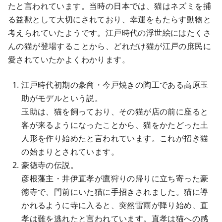
たと言われています。当時の日本では、猫はネズミを捕
る益獣として大切にされており、幸運をもたらす動物と
考えられていたようです。江戸時代の浮世絵にはたくさ
んの猫が登場することから、どれだけ猫が江戸の庶民に
愛されていたかよくわかります。
江戸時代初期の豪商・今戸焼きの陶工である高原玉
助がモデルという説。
玉助は、猫を飼っており、その猫が店の前に座ると
客が来るようになったことから、猫をかたどった土
人形を作り始めたと言われています。これが招き猫
の始まりとされています。
豪徳寺の伝説。
彦根藩主・井伊直孝が鷹狩りの帰りに立ち寄った豪
徳寺で、門前にいた猫に手招きされました。猫に導
かれるように寺に入ると、突然雷雨が降り始め、直
孝は難を逃れたと言われています。直孝は猫への感