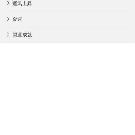
運気上昇
金運
開運成就
閻魔大王
馬
魂に触れる旅
魔除け・厄除け
Home
Blog
Privacy policy
「癒しの場所へ」とは
Contact