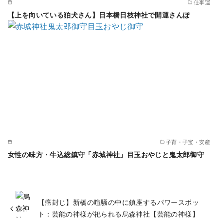
仕事運
【上を向いている狛犬さん】日本橋日枝神社で開運さんぽ
子育・子宝・安産
女性の味方・牛込総鎮守「赤城神社」目玉おやじと鬼太郎御守
【癌封じ】新橋の喧騒の中に鎮座するパワースポッ
ト：芸能の神様が祀られる烏森神社【芸能の神様】