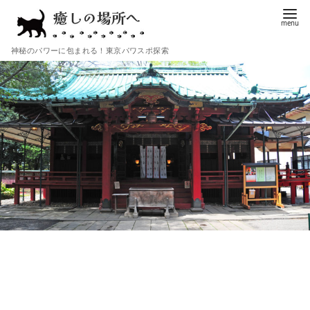
コ
ン
テ
神秘のパワーに包まれる！東京パワスポ探索
ン
ツ
へ
移
動