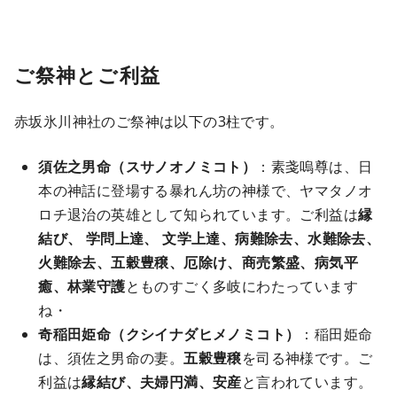
ご祭神とご利益
赤坂氷川神社のご祭神は以下の3柱です。
須佐之男命（スサノオノミコト）
：素戔嗚尊は、日
本の神話に登場する暴れん坊の神様で、ヤマタノオ
ロチ退治の英雄として知られています。ご利益は
縁
結び、 学問上達、 文学上達、病難除去、水難除去、
火難除去、五穀豊穣、厄除け、商売繁盛、病気平
癒、林業守護
とものすごく多岐にわたっています
ね・
奇稲田姫命
（クシイナダヒメノミコト）
：稲田姫命
は、須佐之男命の妻。
五穀豊穣
を司る神様です。ご
利益は
縁結び、夫婦円満、安産
と言われています。