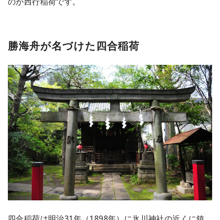
のが西行稲荷です。
勝海舟が名づけた四合稲荷
四合稲荷は明治31年（1898年）に氷川神社の近くに鎮