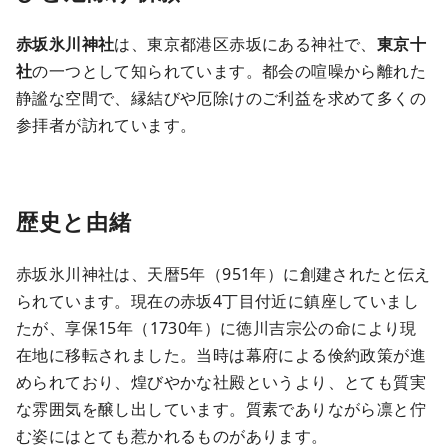
赤坂氷川神社
は、東京都港区赤坂にある神社で、
東京十
社
の一つとして知られています。都会の喧噪から離れた
静謐な空間で、縁結びや厄除けのご利益を求めて多くの
参拝者が訪れています。
歴史と由緒
赤坂氷川神社は、天暦5年（951年）に創建されたと伝え
られています。現在の赤坂4丁目付近に鎮座していまし
たが、享保15年（1730年）に徳川吉宗公の命により現
在地に移転されました。当時は幕府による倹約政策が進
められており、煌びやかな社殿というより、とても質実
な雰囲気を醸し出しています。質素でありながら凛と佇
む姿にはとても惹かれるものがあります。