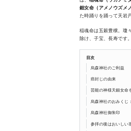
鈿女命（アメノウズメ
た時踊りを踊って天岩
稲魂命は五穀豊穣。瓊
除け、子宝、長寿です
目次
烏森神社のご利益
癌封じの由来
芸能の神様天鈿女命
烏森神社のおみくじ
烏森神社御朱印
参拝の後はおいしい