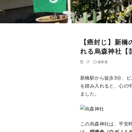
【癌封じ】新橋
れる烏森神社【
健康運
新橋駅から徒歩3分、
を踏み入れると、心の
ました。
この烏森神社は、平安時
は、
稲魂命（ウガノミ