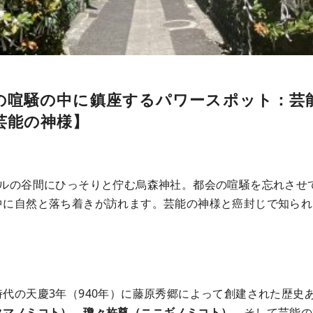
の喧騒の中に鎮座するパワースポット：芸
芸能の神様】
ビルの谷間にひっそりと佇む烏森神社。都会の喧騒を忘れさせ
中に自然と落ち着きが訪れます。芸能の神様と癌封じで知られ
代の天慶3年（940年）に藤原秀郷によって創建された歴史
タマノミコト）
、
瓊々杵尊（ニニギノミコト）
、そして芸能の