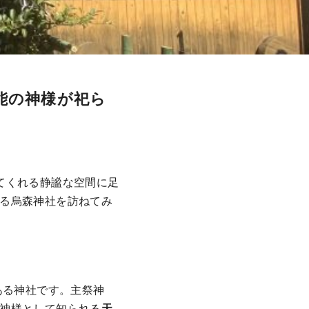
能の神様が祀ら
てくれる静謐な空間に足
る烏森神社を訪ねてみ
ある神社です。主祭神
神様として知られる
天