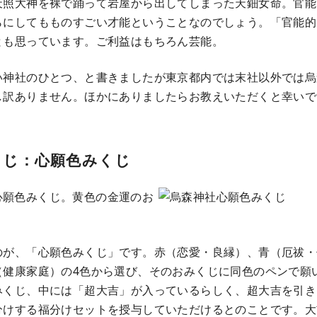
天照大神を裸で踊って岩屋から出してしまった天鈿女命。官能
らにしてもものすごい才能ということなのでしょう。「官能的
とも思っています。ご利益はもちろん芸能。
い神社のひとつ、と書きましたが東京都内では末社以外では烏
し訳ありません。ほかにありましたらお教えいただくと幸いで
くじ：心願色みくじ
のが、「心願色みくじ」です。赤（恋愛・良縁）、青（厄祓・
（健康家庭）の4色から選び、そのおみくじに同色のペンで願
みくじ、中には「超大吉」が入っているらしく、超大吉を引き
分けする福分けセットを授与していただけるとのことです。大