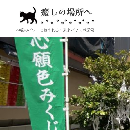
コ
ン
テ
ン
神秘のパワーに包まれる！東京パワスポ探索
ツ
へ
移
動