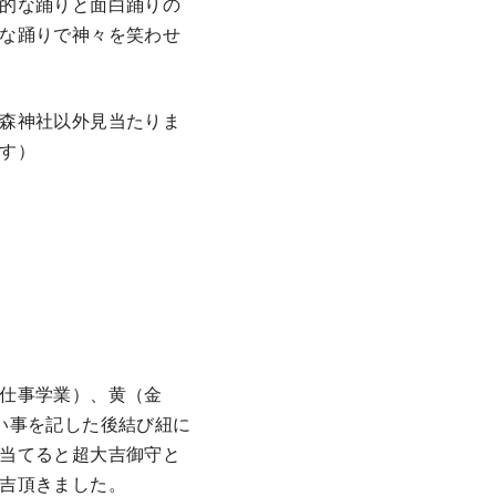
的な踊りと面白踊りの
な踊りで神々を笑わせ
森神社以外見当たりま
す）
仕事学業）、黄（金
い事を記した後結び紐に
当てると超大吉御守と
吉頂きました。