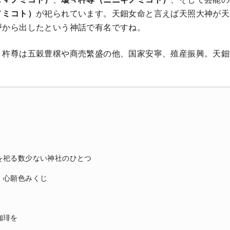
ノミコト）
が祀られています。天鈿女命と言えば天照大神が天
戸から出したという神話で有名ですね。
々杵尊は五穀豊穣や商売繁盛の他、国家安寧、殖産振興。天鈿
。
を祀る数少ない神社のひとつ
：心願色みくじ
珈琲を